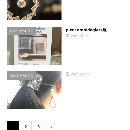
pieni omoideglass展
Gallery AGITO
2021.07.17
2021.07.16
Gallery AGITO
1
2
3
