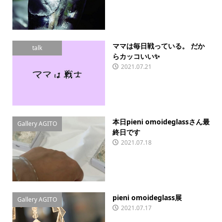
ママは毎日戦っている。 だか
talk
らカッコいい✨
2021.07.21
本日pieni omoideglassさん最
Gallery AGITO
終日です
2021.07.18
pieni omoideglass展
Gallery AGITO
2021.07.17