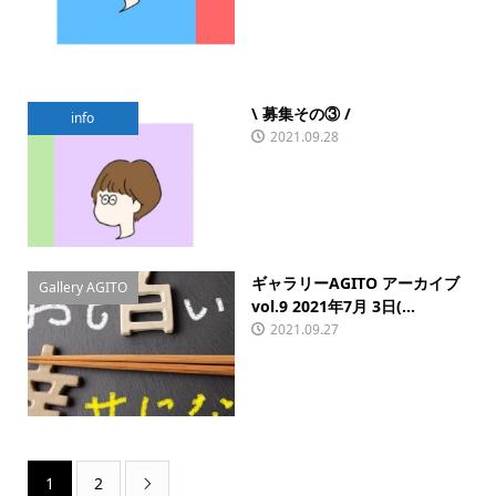
\ 募集その③ /
info
2021.09.28
ギャラリーAGITO アーカイブ
Gallery AGITO
vol.9 2021年7月 3日(...
2021.09.27
1
2
