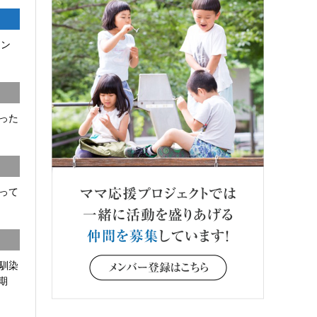
コン
った
って
馴染
期