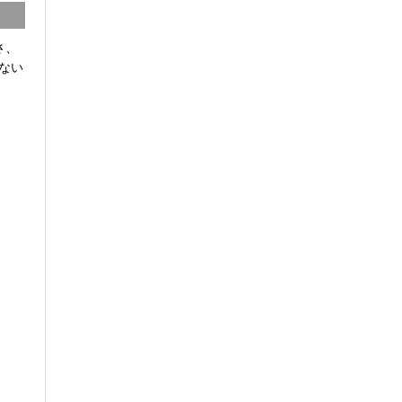
さ、
ない