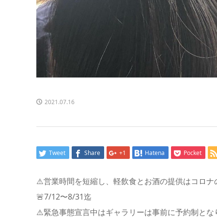
2021.07.16
Tweet
Share
+1
Hatena
Pocket
⚠️営業時間を短縮し、軽飲食とお酒の提供はコロ
🚨7/12〜8/31迄
⚠️緊急事態宣言中はギャラリーは事前に予約制とな