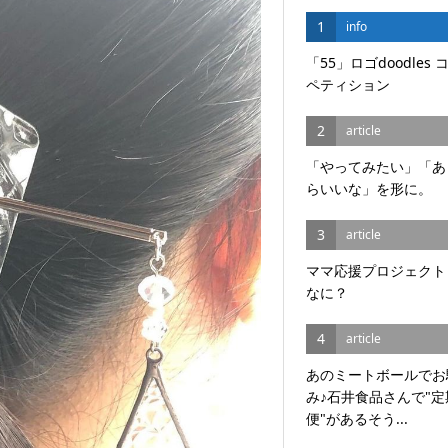
1
info
「55」ロゴdoodles 
ペティション
2
article
「やってみたい」「あ
らいいな」を形に。
3
article
ママ応援プロジェクト
なに？
4
article
あのミートボールでお
み♪石井食品さんで"定
便"があるそう...