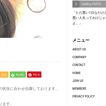
5
Gallery AGITO
「ただ悪い1日なだけ
悪い人生ってわけじゃ
よ。」
メニュー
ABOUT US
COMPANY
CONTACT
HOME
RSS
feedly
Pin it
JOIN US
ナの状況に合わせ自粛しております。
MEMBERS
PRIVACY POLICY
ります。