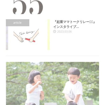
『起業ママトークリレー🏃‍♀️』
article
インスタライブ...
2023.03.06