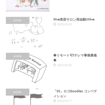
ꉂꉂ📣美容サロン再始動‼️ꉂꉂ📣
article
2023.03.23
◆リモート可❗️テレマ事務募集
article
◆
2023.03.20
「55」ロゴdoodles コンペテ
article
ィション
2023.03.17