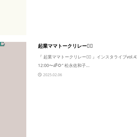
起業ママトークリレー🏃‍♀️
『 起業ママトークリレー🏃‍♀️ 』インスタライブvol.43🎙
12:00〜🌈🌻“ 松永佐和子...
2025.02.06