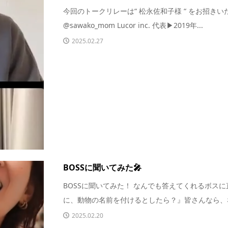
今回のトークリレーは“ 松永佐和子様 “ をお招きい
@sawako_mom Lucor inc. 代表▶︎2019年...
2025.02.27
BOSSに聞いてみた🎤
BOSSに聞いてみた！ なんでも答えてくれるボスに
に、動物の名前を付けるとしたら？』皆さんなら、な
2025.02.20