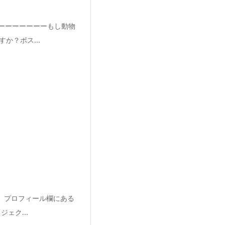
ーーーーーーーーもし動物
か？ボス...
！ プロフィール欄にある
ェク...