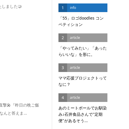
たしました🤝
1
info
「55」ロゴdoodles コン
ペティション
2
article
「やってみたい」「あった
らいいな」を形に。
3
article
ママ応援プロジェクトって
なに？
4
article
直撃🎤『昨日の晩ご飯
あのミートボールでお馴染
んと答えま...
み♪石井食品さんで"定期
便"があるそう...