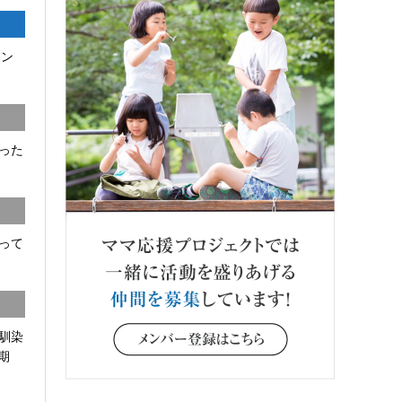
コン
った
って
馴染
期