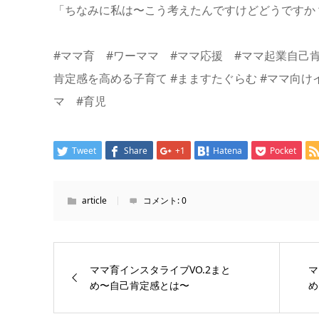
「ちなみに私は〜こう考えたんですけどどうですか
#ママ育 #ワーママ #ママ応援 #ママ起業自己肯
肯定感を高める子育て #まますたぐらむ #ママ向け
マ #育児
Tweet
Share
+1
Hatena
Pocket
article
コメント:
0
ママ育インスタライブVO.2まと
マ
め〜自己肯定感とは〜
め