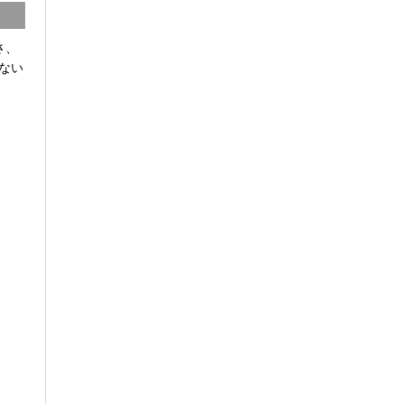
さ、
ない