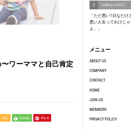
5
Gallery AGITO
「ただ悪い1日なだけ
悪い人生ってわけじゃ
よ。」
メニュー
ABOUT US
め〜ワーママと自己肯定
COMPANY
CONTACT
HOME
JOIN US
MEMBERS
RSS
feedly
Pin it
PRIVACY POLICY