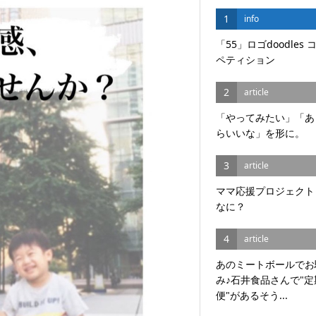
1
info
「55」ロゴdoodles 
ペティション
2
article
「やってみたい」「あ
らいいな」を形に。
3
article
ママ応援プロジェクト
なに？
4
article
あのミートボールでお
み♪石井食品さんで"定
便"があるそう...