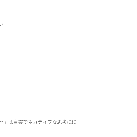
い。
〜」は言霊でネガティブな思考にに