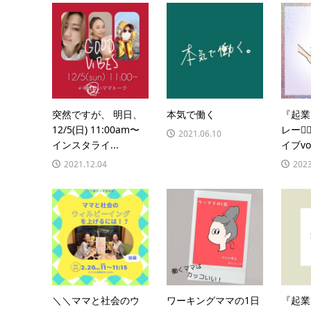
突然ですが、 明日、
本気で働く
『起業
12/5(日) 11:00am〜
レー🏃
2021.06.10
インスタライ...
イブvol
2021.12.04
2023
＼＼ママと社会のウ
ワーキングママの1日
『起業