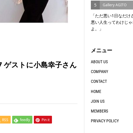
5
Gallery AGITO
「ただ悪い1日なだけ
悪い人生ってわけじゃ
よ。」
メニュー
ABOUT US
7 ゲストに小島幸子さん
COMPANY
CONTACT
HOME
JOIN US
MEMBERS
RSS
feedly
Pin it
PRIVACY POLICY