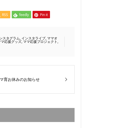
RSS
feedly
Pin it
ンスタグラム
,
インスタライブ
,
ママオ
ママ応援グッズ
,
ママ応援プロジェクト
,
マ育お休みのお知らせ