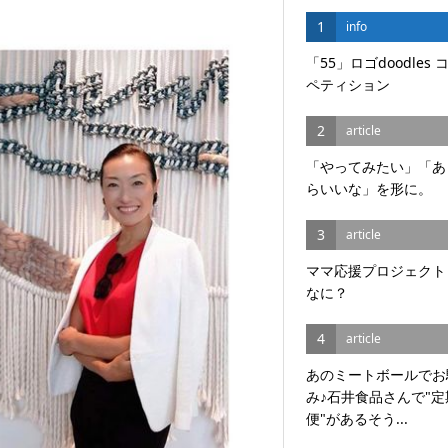
1
info
「55」ロゴdoodles 
ペティション
2
article
「やってみたい」「あ
らいいな」を形に。
3
article
ママ応援プロジェクト
なに？
4
article
あのミートボールでお
み♪石井食品さんで"定
便"があるそう...