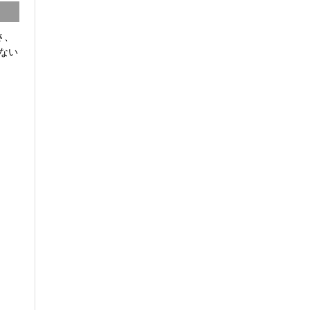
さ、
ない