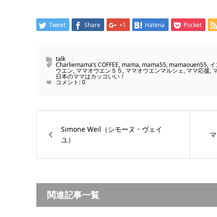
Tweet
Share
+1
Hatena
Pocket
talk
Charliemama’s COFFEE
,
mama
,
mama55
,
mamaouen55
,
イ
ウエン
,
ママオウエン５５
,
ママオウエンマルシェ
,
ママ応援
,
日本のママはカッコいい！
コメント:
0
Simone Weil（シモーヌ・ヴェイ
マ
ユ）
関連記事一覧