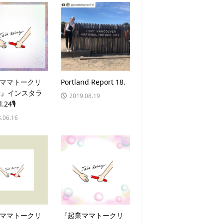
ママトークリ
Portland Report 18.
‍♀️』インスタラ
2019.08.19
.24🎙
.06.16
ママトークリ
『起業ママトークリ