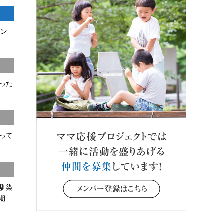
コン
った
って
馴染
期