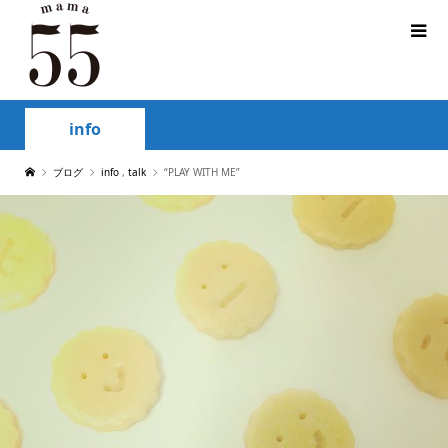
info
ブログ
info
,
talk
“PLAY WITH ME”