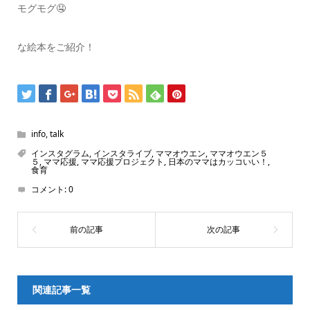
モグモグ🤤
な絵本をご紹介！
info
,
talk
インスタグラム
,
インスタライブ
,
ママオウエン
,
ママオウエン５
５
,
ママ応援
,
ママ応援プロジェクト
,
日本のママはカッコいい！
,
食育
コメント:
0
関連記事一覧