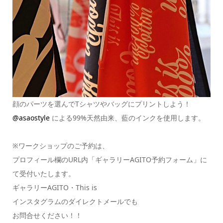
顔のパーツを選んでTシャツやバッグにプリントしよう！
@asaostyle
による99%天然由来、藍のインクを使用します。
※ワークショップのご予約は、
プロフィール欄のURL内「ギャラリーAGITO予約フォーム」に
て受付いたします。
ギャラリーAGITO・This is
インスタグラムのダイレクトメールでも
お問合せください！！