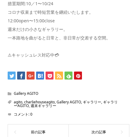
措置期間:10／1〜10/24
コロナ収束まで時短営業を継続いたします。
12:00open〜15:00close
週末だけの小さなギャラリー。
一本路地を曲がると日常と、非日常が交差する空間。
⚠️キャッシュレス対応中💳
Gallery AGITO
agito
,
charliehouseagito
,
Gallery AGITO
,
ギャラリー
,
ギャラリ
ーAGITO
,
週末ギャラリー
コメント:
0