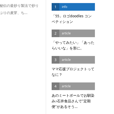
秘伝の釜炒り製法で炒り
1
info
りの麦芽、ち...
「55」ロゴdoodles コン
ペティション
2
article
「やってみたい」「あった
らいいな」を形に。
3
article
ママ応援プロジェクトって
なに？
4
article
あのミートボールでお馴染
み♪石井食品さんで"定期
便"があるそう...