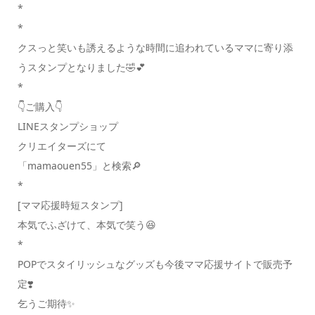
*
*
クスっと笑いも誘えるような時間に追われているママに寄り添
うスタンプとなりました🤣💕
*
👇ご購入👇
LINEスタンプショップ
クリエイターズにて
「mamaouen55」と検索🔎
*
[ママ応援時短スタンプ]
本気でふざけて、本気で笑う😆
*
POPでスタイリッシュなグッズも今後ママ応援サイトで販売予
定❣️
乞うご期待✨