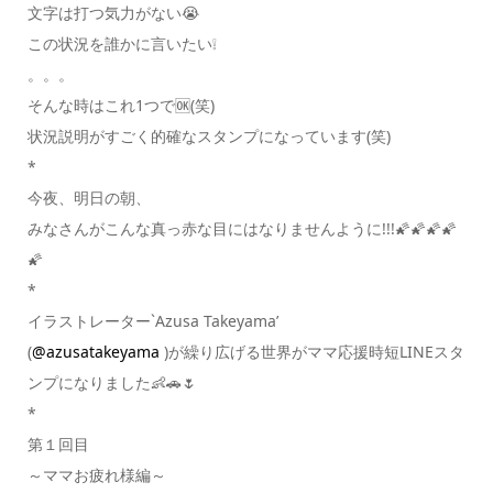
文字は打つ気力がない😭
この状況を誰かに言いたい❕
。。。
そんな時はこれ1つで🆗(笑)
状況説明がすごく的確なスタンプになっています(笑)
*
今夜、明日の朝、
みなさんがこんな真っ赤な目にはなりませんように!!!🌠🌠🌠🌠
🌠
*
イラストレーター`Azusa Takeyama’
(
@azusatakeyama
)が繰り広げる世界がママ応援時短LINEスタ
ンプになりました👶🚗🌷
*
第１回目
～ママお疲れ様編～