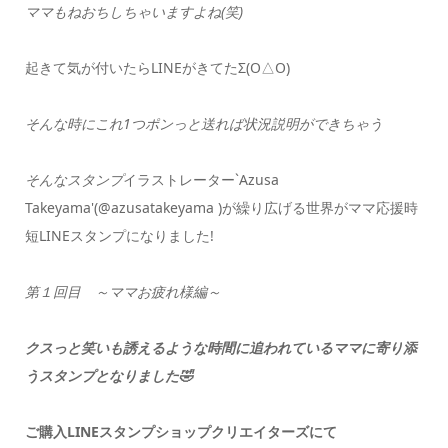
ママもねおちしちゃいますよね(笑)
起きて気が付いたらLINEがきてたΣ(O△O)
そんな時にこれ1つポンっと送れば状況説明ができちゃう
そんなスタンプ
イラストレーター`Azusa
Takeyama'(@azusatakeyama )が繰り広げる世界がママ応援時
短LINEスタンプになりました!
第１回目 ～ママお疲れ様編～
クスっと笑いも誘えるような時間に追われているママに寄り添
うスタンプとなりました🤣
ご購入LINEスタンプショップクリエイターズにて