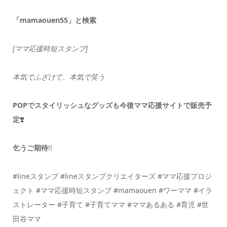
「mamaouen55」と検索
[ママ応援時短スタンプ]
本気でふざけて、本気で笑う
POPでスタイリッシュなグッズも今後ママ応援サイトで販売予
定❣️
乞うご期待
!!
#lineスタンプ #lineスタンプクリエイターズ #ママ応援プロジ
ェクト #ママ応援時短スタンプ #mamaouen #ワーママ #イラ
ストレーター #子育て #子育てママ #ママあるある #育児 #世
田谷ママ