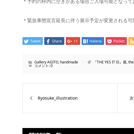
＊予約の枠内に空きがある場合ご入場可能となって
＊緊急事態宣言延長に伴う展示予定が変更される可
Tweet
Share
+1
Hatena
Pocket
Gallery AGITO
,
handmade
『THE YES IT IS』展
,
the 
コメント:
0
Ryosuke_illustration
次