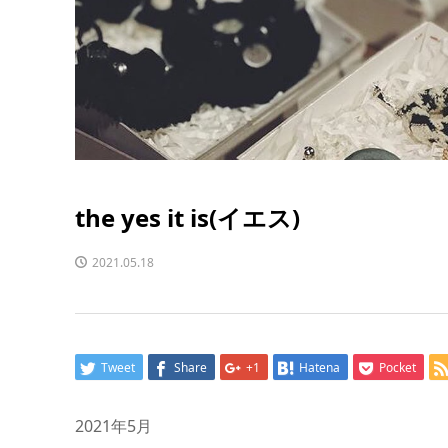
the yes it is(イエス)
2021.05.18
Tweet
Share
+1
Hatena
Pocket
2021年5月