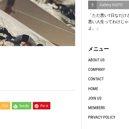
5
Gallery AGITO
「ただ悪い1日なだけ
悪い人生ってわけじゃ
よ。」
メニュー
ABOUT US
COMPANY
CONTACT
HOME
JOIN US
RSS
feedly
Pin it
MEMBERS
PRIVACY POLICY