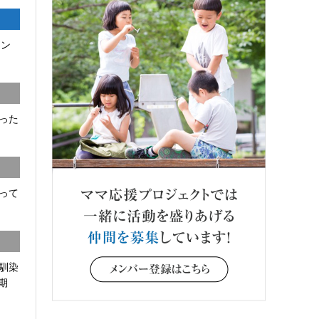
コン
った
って
馴染
期