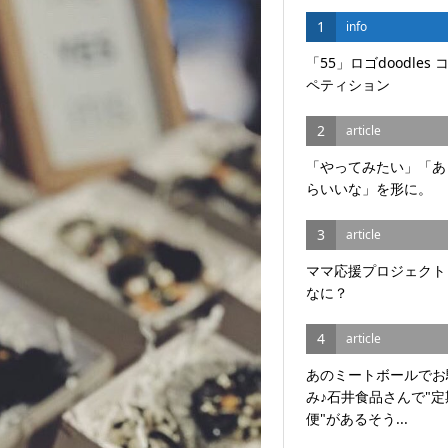
1
info
「55」ロゴdoodles 
ペティション
2
article
「やってみたい」「あ
らいいな」を形に。
3
article
ママ応援プロジェクト
なに？
4
article
あのミートボールでお
み♪石井食品さんで"定
便"があるそう...