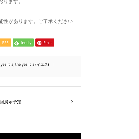
おります。
能性があります。ご了承ください
RSS
feedly
Pin it
yes it is
,
the yes it is (イエス)
回展示予定