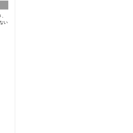
さ、
ない