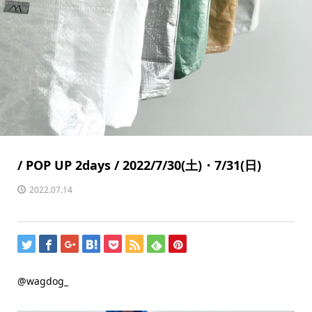
/ POP UP 2days / 2022/7/30(土)・7/31(日)
2022.07.14
@wagdog_