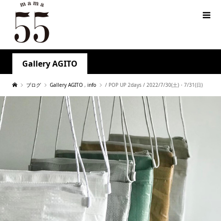
Gallery AGITO
ブログ
Gallery AGITO
,
info
/ POP UP 2days / 2022/7/30(土)・7/31(日)