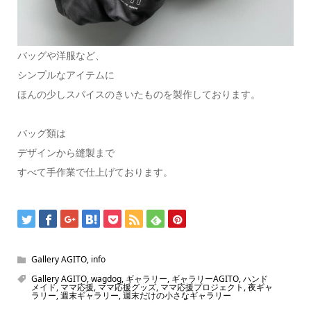
バッグや洋服など、
シンプルなアイテムに
ほんの少しスパイスのきいたものを製作しております。
バッグ類は
デザインから縫製まで
すべて手作業で仕上げております。
Gallery AGITO
,
info
Gallery AGITO
,
wagdog
,
ギャラリー
,
ギャラリーAGITO
,
ハンド
メイド
,
ママ応援
,
ママ応援グッズ
,
ママ応援プロジェクト
,
夜ギャ
ラリー
,
週末ギャラリー
,
週末だけの小さなギャラリー