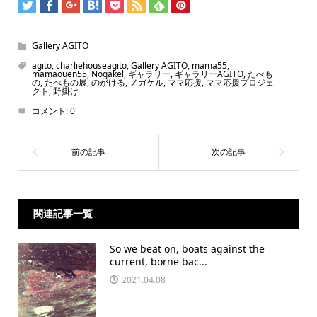
Gallery AGITO
agito
,
charliehouseagito
,
Gallery AGITO
,
mama55
,
mamaouen55
,
Nogakel
,
ギャラリー
,
ギャラリーAGITO
,
たべも
の
,
たべもの展
,
のがける
,
ノガケル
,
ママ応援
,
ママ応援プロジェ
クト
,
野掛け
コメント:
0
関連記事一覧
So we beat on, boats against the
current, borne bac...
2021.04.08