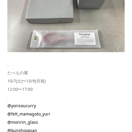
.
たべもの展
10/7(土)〜10/9(月祝)
12:00〜17:00
.
@yorisoucurry
@felt_mamagoto_yuri
@moririn_glass
@kunshoyasan