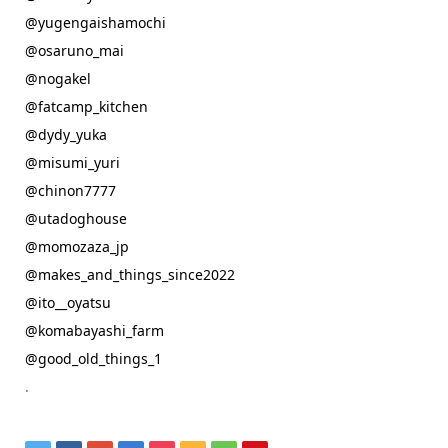
@yugengaishamochi
@osaruno_mai
@nogakel
@fatcamp_kitchen
@dydy_yuka
@misumi_yuri
@chinon7777
@utadoghouse
@momozaza_jp
@makes_and_things_since2022
@ito__oyatsu
@komabayashi_farm
@good_old_things_1
.