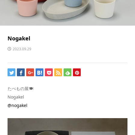
Nogakel
2023.09.29
たべもの展🍽️
Nogakel
@nogakel