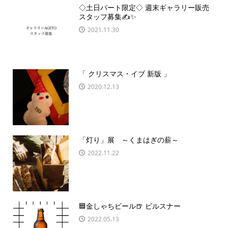
◇土日パート限定◇ 週末ギャラリー販売
スタッフ募集✍️✨
2021.11.30
「 クリスマス・イブ 新版 」
2020.12.13
「灯り」展 ～くまはぎの薪～
2022.11.22
🟦金しゃちビール🍺 ピルスナー
2022.05.13