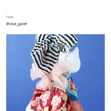
.
.
clue.
@clue_gazet