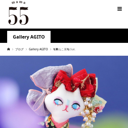
Gallery AGITO
ブログ
Gallery AGITO
🐈‍⬛ねこ展🐈clue.