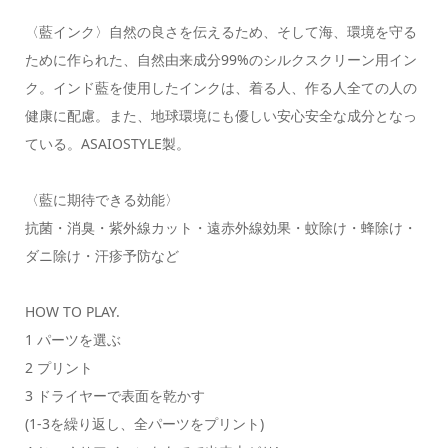
〈藍インク〉自然の良さを伝えるため、そして海、環境を守る
ために作られた、自然由来成分99%のシルクスクリーン用イン
ク。インド藍を使用したインクは、着る人、作る人全ての人の
健康に配慮。また、地球環境にも優しい安心安全な成分となっ
ている。ASAIOSTYLE製。
〈藍に期待できる効能〉
抗菌・消臭・紫外線カット・遠赤外線効果・蚊除け・蜂除け・
ダニ除け・汗疹予防など
HOW TO PLAY.
1 パーツを選ぶ
2 プリント
3 ドライヤーで表面を乾かす
(1-3を繰り返し、全パーツをプリント)