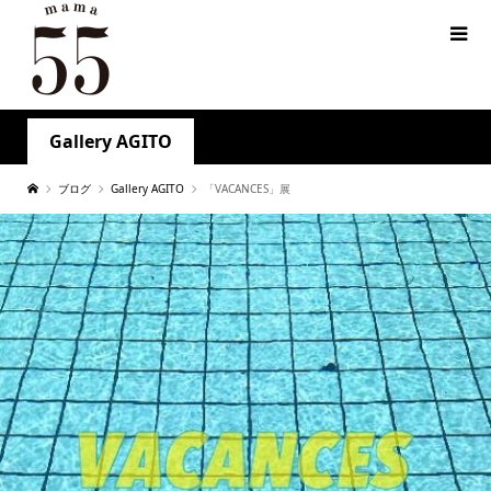
Gallery AGITO
ブログ
Gallery AGITO
「VACANCES」展