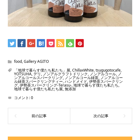
food
,
Gallery AGITO
「地球で暮らす僕たち私たち」展
,
ChillaxWhite
,
tsugugotocafe
,
YOTSUHA
,
デリ
,
ノンアルクラフトドリンク
,
ノンアルコール
,
ノ
ンアルコールスパークリング
,
ノンアルコール緑茶
,
ノンアルコー
ル緑茶スパークリングティー
,
ハンドメイド
,
伊勢茶スパークリン
グ
,
伊勢茶スパークリング-Terasu-
,
地球で暮らす僕たち私たち
,
地球で暮らす僕たち私たち展
,
無添加
コメント:
0