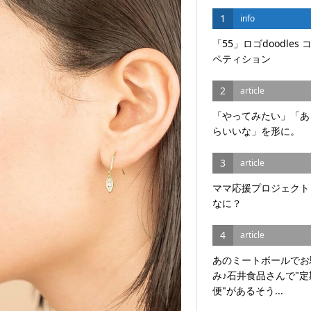
1
info
「55」ロゴdoodles 
ペティション
2
article
「やってみたい」「あ
らいいな」を形に。
3
article
ママ応援プロジェクト
なに？
4
article
あのミートボールでお
み♪石井食品さんで"定
便"があるそう...