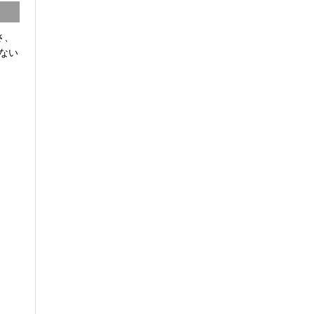
さ、
ない