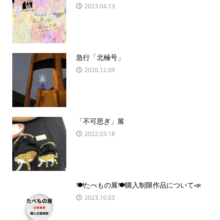
2023.04.13
急行「北極号」
2020.12.09
「不可思ぎ」展
2022.03.18
🍽️たべもの展🍽️購入制限作品について📣
2023.10.03