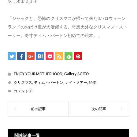
訳：永田ミミ子
「ジャックと、恐怖のクリスマスが帰って来た!!ハロウィーン
ランドのおばけ達が大活躍する、奇想天外なクリスマス・スト
ーリー。奇才ティム・バートン初めての絵本。」
ENJOY YOUR MOTHERHOOD
,
Gallery AGITO
クリスマス
,
ティム・バートン
,
ナイトメアー
,
絵本
コメント:
0
関連記事一覧