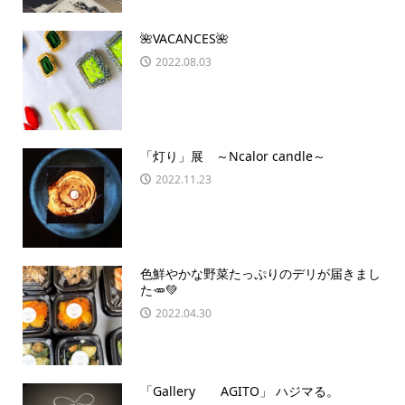
🌺VACANCES🌺
2022.08.03
「灯り」展 ～Ncalor candle～
2022.11.23
色鮮やかな野菜たっぷりのデリが届きまし
た🥕💚
2022.04.30
「Gallery AGITO」 ハジマる。