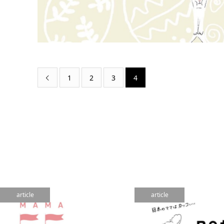
1
2
3
4

article
article