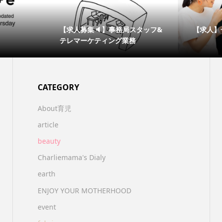
【求人募集🔈】事務局スタッフ&
【求人】
テレマーケティング業務
CATEGORY
About育児
article
beauty
Charliemama's Dialy
earth
ENJOY YOUR MOTHERHOOD
event