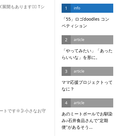
展開もあります🙆‍♀️ Tシ
1
info
「55」ロゴdoodles コン
ペティション
2
article
「やってみたい」「あった
らいいな」を形に。
3
article
ママ応援プロジェクトって
なに？
4
article
ンアートです🌞🌛小さなお守
あのミートボールでお馴染
み♪石井食品さんで"定期
便"があるそう...