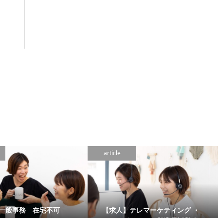
article
一般事務 在宅不可
【求人】テレマーケティング ・