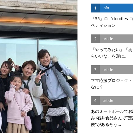
1
info
「55」ロゴdoodles 
ペティション
2
article
「やってみたい」「あ
らいいな」を形に。
3
article
ママ応援プロジェクト
なに？
4
article
あのミートボールでお
み♪石井食品さんで"定
便"があるそう...