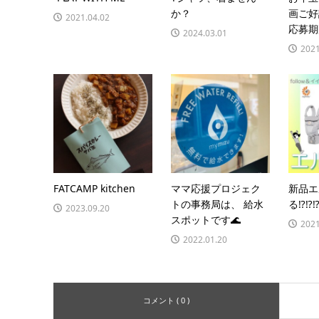
か？
画ご
2021.04.02
応募期間
2024.03.01
2021
FATCAMP kitchen
ママ応援プロジェク
新品エ
トの事務局は、 給水
る⁉️⁉️⁉
2023.09.20
スポットです🌊
2021
2022.01.20
コメント ( 0 )