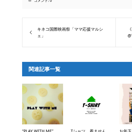
コメント:
0
キネコ国際映画祭「ママ応援マルシ
《
ェ」
@
関連記事一覧
“PLAY WITH ME”
Tシャツ、着ません
お年玉