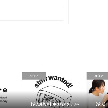
article
article
【求人募集🔈】事務局スタッフ&
【求人】