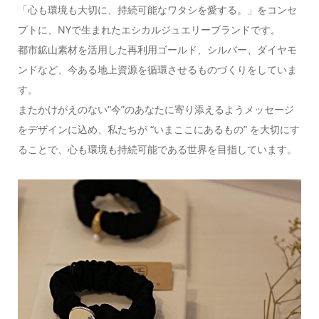
「心も環境も大切に、持続可能なワタシを愛する。」をコンセ
プトに、NYで生まれたエシカルジュエリーブランドです。
都市鉱山素材を活用した再利用ゴールド、シルバー、ダイヤモ
ンドなど、今ある地上資源を循環させるものづくりをしていま
す。
またかけがえのない“今”のあなたに寄り添えるようメッセージ
をデザインに込め、私たちが “いまここにあるもの” を大切にす
ることで、心も環境も持続可能である世界を目指しています。