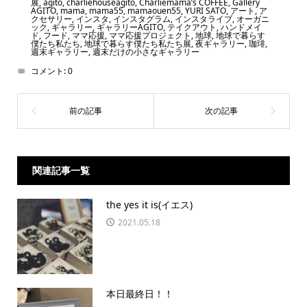
展
,
agito
,
charliehouseagito
,
Charliemama’s COFFEE
,
Gallery
AGITO
,
mama
,
mama55
,
mamaouen55
,
YURI SATO
,
アート
,
ア
クセサリー
,
インスタ
,
インスタグラム
,
インスタライブ
,
オーガニ
ック
,
ギャラリー
,
ギャラリーAGITO
,
テイクアウト
,
ハンドメイ
ド
,
フード
,
ママ応援
,
ママ応援プロジェクト
,
地球
,
地球で暮らす
僕たち私たち
,
地球で暮らす僕たち私たち展
,
夜ギャラリー
,
珈琲
,
週末ギャラリー
,
週末だけの小さなギャラリー
コメント:
0
関連記事一覧
the yes it is(イエス)
2021.05.18
本日最終日！！