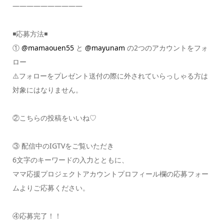
——————————
◾️応募方法◾️
①
@mamaouen55
と
@mayunam
の2つのアカウントをフォ
ロー
⚠️フォローをプレゼント送付の際に外されていらっしゃる方は
対象にはなりません。
②こちらの投稿をいいね♡
③ 配信中のIGTVをご覧いただき
6文字のキーワードの入力とともに、
ママ応援プロジェクトアカウントプロフィール欄の応募フォー
ムよりご応募ください。
④応募完了！！