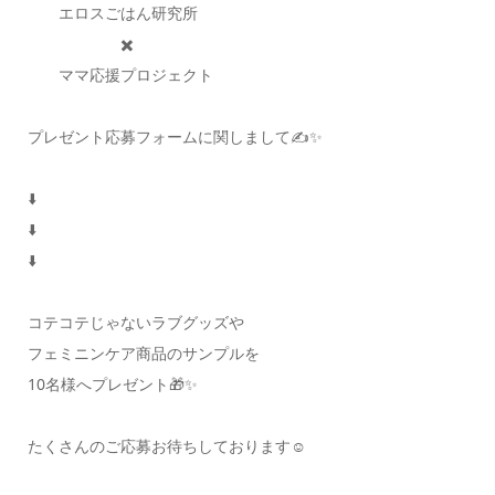
エロスごはん研究所
✖️
ママ応援プロジェクト
プレゼント応募フォームに関しまして✍️✨
⬇️
⬇️
⬇️
コテコテじゃないラブグッズや
フェミニンケア商品のサンプルを
10名様へプレゼント🎁✨
たくさんのご応募お待ちしております☺️