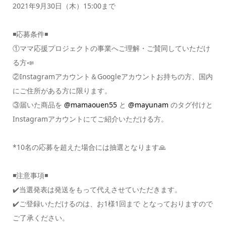
2021年9月30日（木）15:00まで
◾️応募条件◾️
①ママ応援プロジェクトの事業へご理解・ご賛同していただけ
る方📣
②Instagramアカウント＆Googleアカウントお持ちの方、国内
にご住所がある方に限ります。
③届いた商品を
@mamaouen55
と
@mayunam
のタグ付けと
Instagramアカウントにてご紹介いただける方。
*10名の応募を超えた場合には抽選となります🙏
◾️注意事項◾️
✔️当選発表は発送をもって代えさせていただきます。
✔️ご登録いただけるのは、お1様1回まで となっておりますので
ご了承ください。