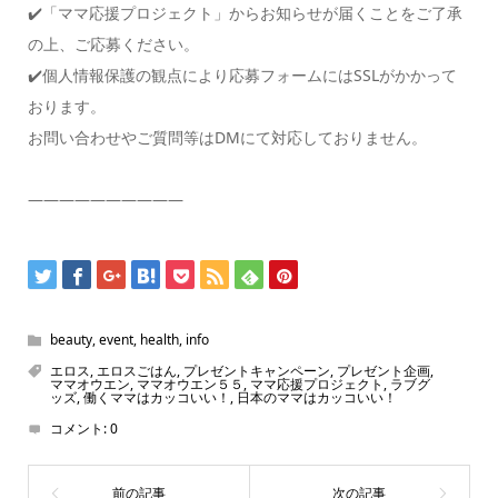
✔️「ママ応援プロジェクト」からお知らせが届くことをご了承
の上、ご応募ください。
✔️個人情報保護の観点により応募フォームにはSSLがかかって
おります。
お問い合わせやご質問等はDMにて対応しておりません。
——————————
beauty
,
event
,
health
,
info
エロス
,
エロスごはん
,
プレゼントキャンペーン
,
プレゼント企画
,
ママオウエン
,
ママオウエン５５
,
ママ応援プロジェクト
,
ラブグ
ッズ
,
働くママはカッコいい！
,
日本のママはカッコいい！
コメント:
0