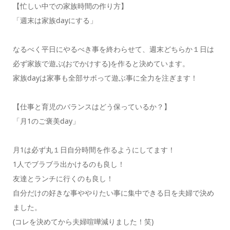
【忙しい中での家族時間の作り方】
「週末は家族dayにする」
なるべく平日にやるべき事を終わらせて、週末どちらか１日は
必ず家族で遊ぶ(おでかけする)を作ると決めています。
家族dayは家事も全部サボって遊ぶ事に全力を注ぎます！
【仕事と育児のバランスはどう保っているか？】
「月1のご褒美day」
月1は必ず丸１日自分時間を作るようにしてます！
1人でブラブラ出かけるのも良し！
友達とランチに行くのも良し！
自分だけの好きな事ややりたい事に集中できる日を夫婦で決め
ました。
(コレを決めてから夫婦喧嘩減りました！笑)