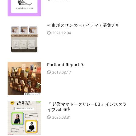
𖥧𖡼𖠰 ボスサンタへアイディア募集𖠚ᐝ↟
2021.12.04
Portland Report 9.
2019.08.17
『 起業ママトークリレー🏃‍♀️ 』インスタラ
イブvol.46🎙
2026.03.31