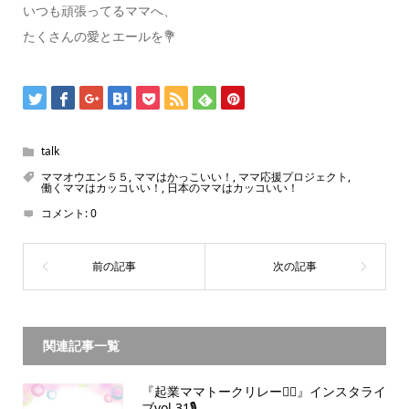
いつも頑張ってるママへ、
たくさんの愛とエールを💐
talk
ママオウエン５５
,
ママはかっこいい！
,
ママ応援プロジェクト
,
働くママはカッコいい！
,
日本のママはカッコいい！
コメント:
0
関連記事一覧
『起業ママトークリレー🏃‍♀️』インスタライ
ブvol.31🎙