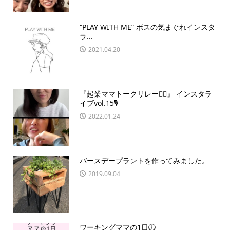
“PLAY WITH ME” ボスの気まぐれインスタ
ラ...
2021.04.20
『起業ママトークリレー🏃‍♀️』 インスタラ
イブvol.15🎙
2022.01.24
バースデープラントを作ってみました。
2019.09.04
ワーキングママの1日🕕