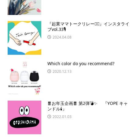
『起業ママトークリレー🏃‍♀️』インスタライ
ブvol.33🎙
2024.04.08
Which color do you recommend?
2020.12.13
🧧お年玉企画🧧 第2弾💣✨ 『YOPE キャ
ンドル🕯』
2022.01.03