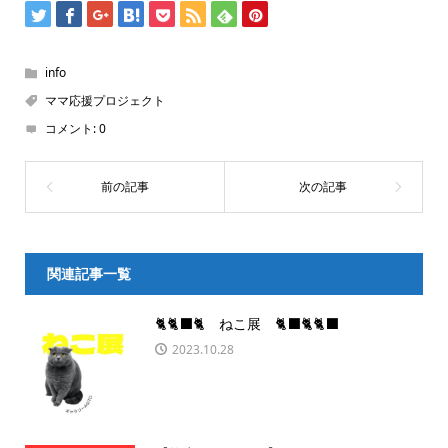
info
ママ応援プロジェクト
コメント:
0
関連記事一覧
🐈🐈‍⬛🐈 ねこ展 🐈‍⬛🐈🐈‍⬛
2023.10.28