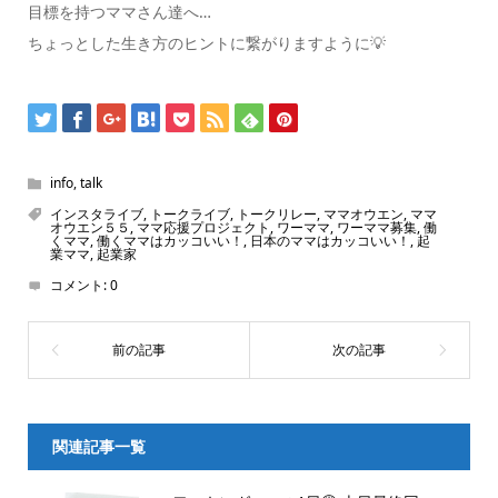
目標を持つママさん達へ…
ちょっとした生き方のヒントに繋がりますように💡
info
,
talk
インスタライブ
,
トークライブ
,
トークリレー
,
ママオウエン
,
ママ
オウエン５５
,
ママ応援プロジェクト
,
ワーママ
,
ワーママ募集
,
働
くママ
,
働くママはカッコいい！
,
日本のママはカッコいい！
,
起
業ママ
,
起業家
コメント:
0
関連記事一覧