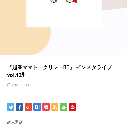
『起業ママトークリレー🏃‍♀️』 インスタライブ
vol.12🎙
2021.10.11
🌾来週🌾