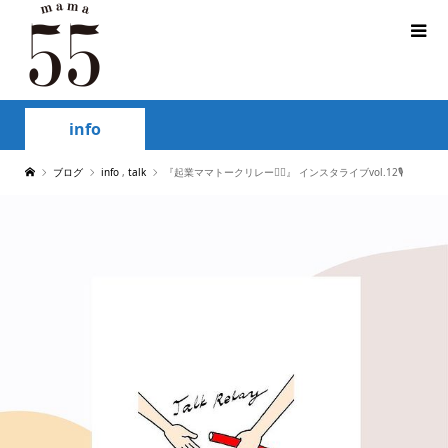
info
ブログ
info
,
talk
『起業ママトークリレー🏃‍♀️』 インスタライブvol.12🎙