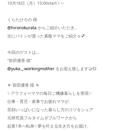
10月18日（月）15:00start！✨
くらたひろの 様
@hironokurata
からご紹介いただき、
次にバトンが渡った素敵ママをご紹介☺️💕
今回のゲストは…
“前田優香 様”
@yuka._.workingmother
をお迎え致します🤝💞
🔽 前田優香 様 🔽
✨アラフォーママの毎日ご機嫌暮らしを実現✨
仕事・育児・家事でお疲れママが、
笑顔いっぱいになった暮らし方のコツをシェア
元研究員フルタイムダブルワークから
起業1本へ転身✨夢を叶える生き方をお届け。