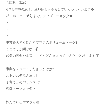
兵庫県 38歳
小3と年中の息子、旦那様とお暮らしでいらっしゃいます🏠
🥖・🧀・🍷・🏕好きで、ディズニーオタク❤️
・
・
・
事業を大きく動かすママ達のボリュームトーク❣️
ここでしか聞けない👂
起業の裏側や本音に、どんどん迫まっていきたいと思います🙋‍♀️
事業をスタートしたきっかけは❔
ストレス発散方法は❔
子育てとのバランスは❔
恋愛トークまで😍⁉️
悩んでいるママさん達…