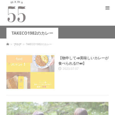
TAKECO1982のカレー
ブログ
TAKECO1982のカレー
【物申して📣美味しいカレーが
food
食べられる⁉️🍛】
2023.07.07