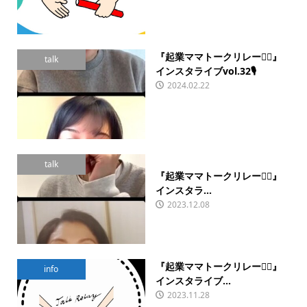
『起業ママトークリレー🏃‍♀️』
talk
インスタライブvol.32🎙
2024.02.22
talk
『起業ママトークリレー🏃‍♀️』
インスタラ...
2023.12.08
『起業ママトークリレー🏃‍♀️』
info
インスタライブ...
2023.11.28