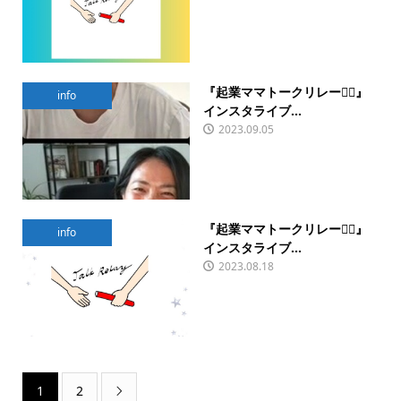
『起業ママトークリレー🏃‍♀️』
info
インスタライブ...
2023.09.05
『起業ママトークリレー🏃‍♀️』
info
インスタライブ...
2023.08.18
1
2
