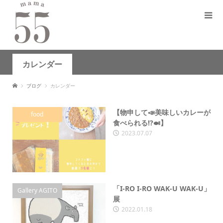
カレンダー
ブログ
カレンダー
【物申して📣美味しいカレーが
food
食べられる⁉️🍛】
2023.07.07
「I-RO I-RO WAK-U WAK-U」
Gallery AGITO
展
2022.01.18