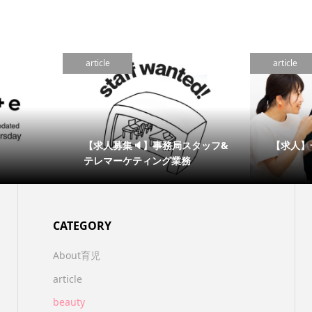
article
article
【求人募集🔈】事務局スタッフ&
【求人】
テレマーケティング業務
CATEGORY
About育児
article
beauty