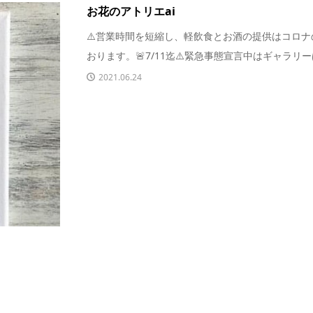
お花のアトリエai
⚠️営業時間を短縮し、軽飲食とお酒の提供はコロ
おります。🚨7/11迄⚠️緊急事態宣言中はギャラリーは
2021.06.24