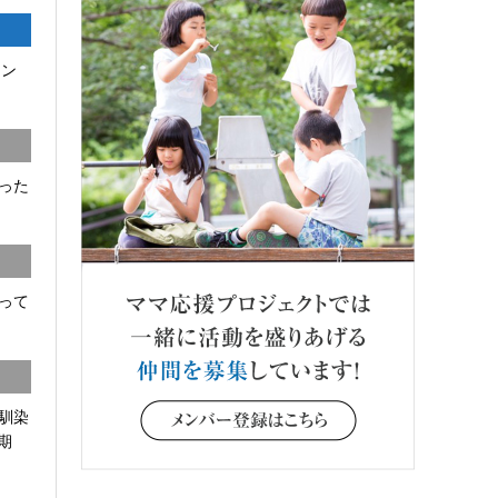
コン
った
って
馴染
期