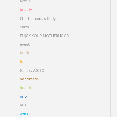
article
beauty
Charliemama's Dialy
earth
ENJOY YOUR MOTHERHOOD
event
fabric
food
Gallery AGITO
handmade
health
info
talk
work