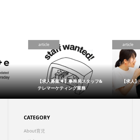
article
article
【求人募集🔈】事務局スタッフ&
【求人】
テレマーケティング業務
CATEGORY
About育児