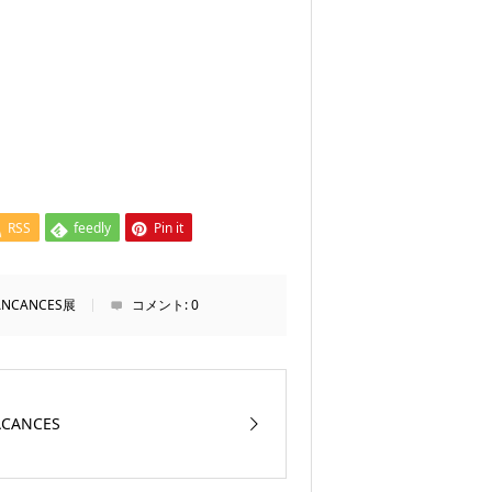
RSS
feedly
Pin it
ANCANCES展
コメント:
0
ACANCES