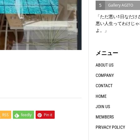
5
Gallery AGITO
「ただ悪い1日なだけ
悪い人生ってわけじゃ
よ。」
メニュー
ABOUT US
COMPANY
CONTACT
HOME
JOIN US
RSS
feedly
Pin it
MEMBERS
PRIVACY POLICY