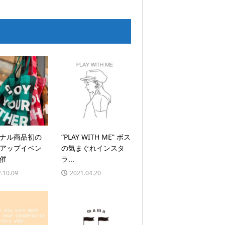
ナル商品初の
“PLAY WITH ME” ボス
アップイベン
の気まぐれインスタ
催
ラ...
.10.09
2021.04.20