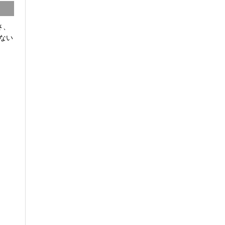
さ、
ない