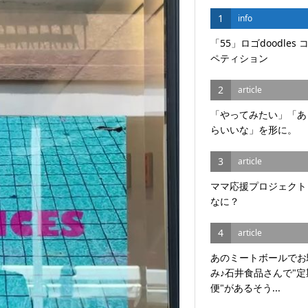
1
info
「55」ロゴdoodles 
ペティション
2
article
「やってみたい」「あ
らいいな」を形に。
3
article
ママ応援プロジェクト
なに？
4
article
あのミートボールでお
み♪石井食品さんで"定
便"があるそう...