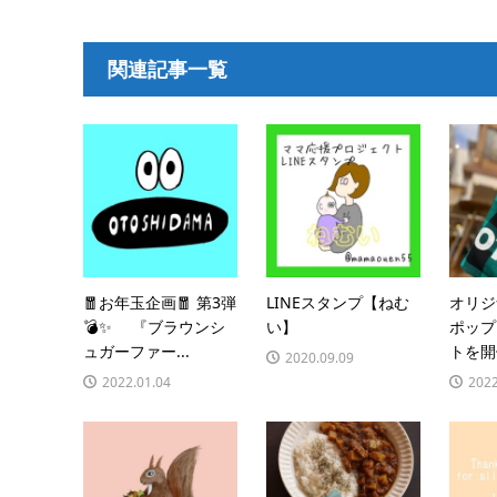
関連記事一覧
🧧お年玉企画🧧 第3弾
LINEスタンプ【ねむ
オリジ
💣✨ 『ブラウンシ
い】
ポップ
ュガーファー...
トを開
2020.09.09
2022.01.04
2022