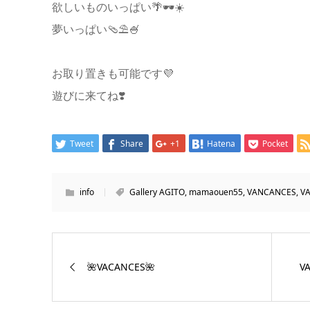
欲しいものいっぱい🌴🕶☀️
夢いっぱい🩴⛱🍧
お取り置きも可能です💜
遊びに来てね❣️
Tweet
Share
+1
Hatena
Pocket
info
Gallery AGITO
,
mamaouen55
,
VANCANCES
,
V
🌺VACANCES🌺
V