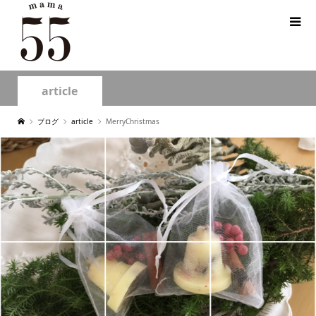
article
ブログ
article
MerryChristmas