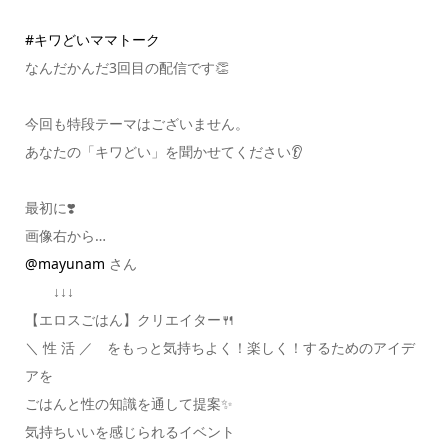
#キワどいママトーク
なんだかんだ3回目の配信です👏
今回も特段テーマはございません。
あなたの「キワどい」を聞かせてください👂
最初に❣️
画像右から…
@mayunam
さん
↓↓↓
【エロスごはん】クリエイター🍴
＼ 性 活 ／ をもっと気持ちよく！楽しく！するためのアイデ
アを
ごはんと性の知識を通して提案✨
気持ちいいを感じられるイベント