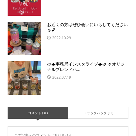
お近くの方はぜひ会いにいらしてください
☺️💕
2022.10.29
🌿🫖事務局インスタライブ🫖🌿 🌷オリジ
ナルブレンドハ...
2022.07.19
コメント ( 0 )
トラックバック ( 0 )
この記事へのコメントはありません。