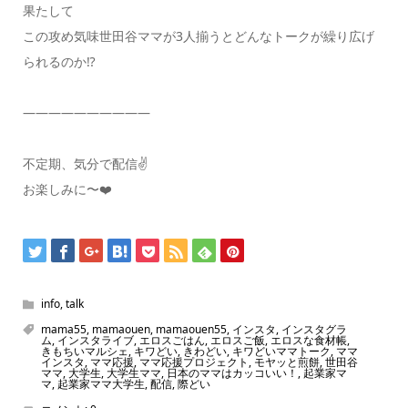
果たして
この攻め気味世田谷ママが3人揃うとどんなトークが繰り広げ
られるのか⁉️
——————————
不定期、気分で配信✌️
お楽しみに〜❤️
info
,
talk
mama55
,
mamaouen
,
mamaouen55
,
インスタ
,
インスタグラ
ム
,
インスタライブ
,
エロスごはん
,
エロスご飯
,
エロスな食材帳
,
きもちいマルシェ
,
キワどい
,
きわどい
,
キワどいママトーク
,
ママ
インスタ
,
ママ応援
,
ママ応援プロジェクト
,
モヤッと煎餅
,
世田谷
ママ
,
大学生
,
大学生ママ
,
日本のママはカッコいい！
,
起業家マ
マ
,
起業家ママ大学生
,
配信
,
際どい