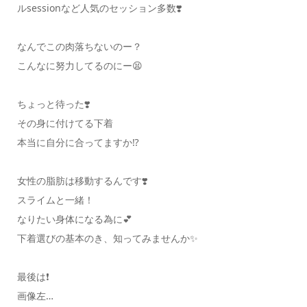
ルsessionなど人気のセッション多数❣️
なんでこの肉落ちないのー？
こんなに努力してるのにー😫
ちょっと待った❣️
その身に付けてる下着
本当に自分に合ってますか⁉️
女性の脂肪は移動するんです❣️
スライムと一緒！
なりたい身体になる為に💕
下着選びの基本のき、知ってみませんか✨
最後は❗️
画像左…