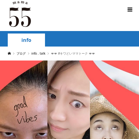
info
ブログ
info
,
talk
💋💋 #キワどいママトーク 💋💋