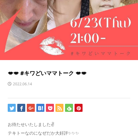
💋💋 #キワどいママトーク 💋💋
2022.06.14
お待たせいたしました✌️
テキトーなのになぜだか大好評✨✨✨