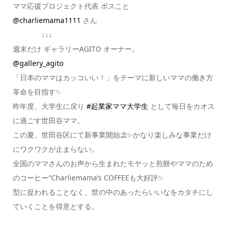
ママ応援プロジェクト代表 ボスこと
@charliemama1111
さん
↓↓↓
週末だけ ギャラリーAGITO オーナー。
@gallery_agito
「日本のママはカッコいい！」をテーマに新しいママの働き方
革命を目指す✨
昨年度、大学生に戻り
#起業家ママ大学生
として毎日をカオス
に過ごす世田谷ママ。
この夏、世田谷区にて新事業開始⛱✨かなり楽しみな事業だけ
にワクワクが止まらない。
全国のママさんのお声から生まれたモヤッと煎餅やママのため
のコーヒー“Charliemama‘s COFFEEも大好評✨
型に捉われることなく、世の中のあったらいいなをカタチにし
ていくことを得意とする。