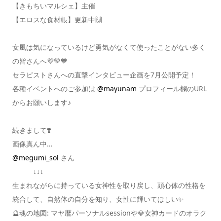
【きもちいマルシェ】主催
【エロスな食材帳】更新中🙌
女風は気になっているけど勇気がなくて使ったことがない多く
の皆さんへ💜💚💙
セラピストさんへの直撃インタビュー企画を7月公開予定！
各種イベントへのご参加は
@mayunam
プロフィール欄のURL
からお願いします♪
続きまして❣️
画像真ん中…
@megumi_sol
さん
↓↓↓
生まれながらに持っている女神性を取り戻し、頭心体の性格を
統合して、自然体の自分を知り、女性に輝いてほしい✨
🔮魂の地図: マヤ暦パーソナルsessionや💎女神カードのオラク