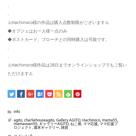
.
.
⚠️Hachinoco様の作品は購入点数制限がございます⚠️
◆オブジェはお一人様一点のみ
◆ポストカード、ブローチとの同時購入は可能です。
.
.
⚠️Hachinoco様作品は28日までオンラインショップでもご覧い
ただけます⚠️
info
agito
,
charliehouseagito
,
Gallery AGITO
,
Hachinoco
,
mama55
,
mamaouen55
,
ギャラリーAGITO
,
ねこ展
,
ママ応援
,
ママ応援プ
ロジェクト
,
週末ギャラリー
,
雑貨
コメント:
0