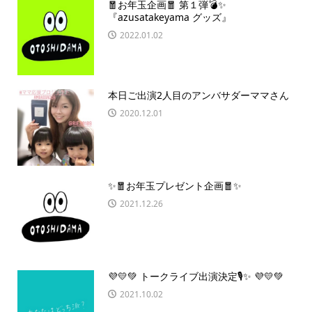
🧧お年玉企画🧧 第１弾💣✨
『azusatakeyama グッズ』
2022.01.02
本日ご出演2人目のアンバサダーママさん
2020.12.01
✨🧧お年玉プレゼント企画🧧✨
2021.12.26
💜💛💚 トークライブ出演決定🎙✨ 💜💛💚
2021.10.02