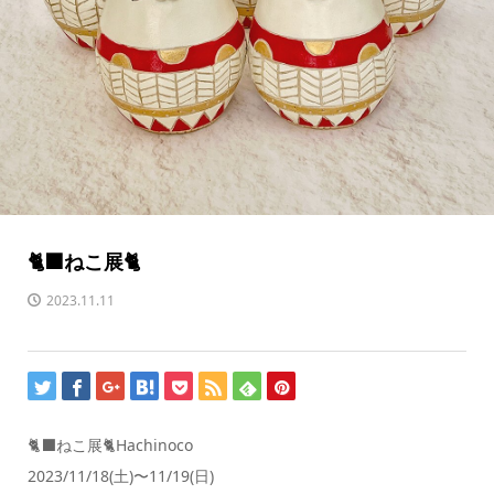
🐈‍⬛ねこ展🐈
2023.11.11
🐈‍⬛ねこ展🐈Hachinoco
2023/11/18(土)〜11/19(日)