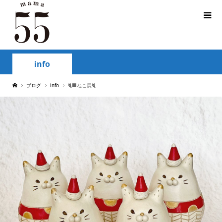
info
ブログ
info
🐈‍⬛ねこ展🐈