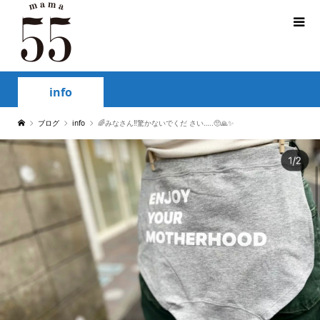
info
ブログ
info
🌈みなさん‼️驚かないでくだ さい…..🥺🙏✨