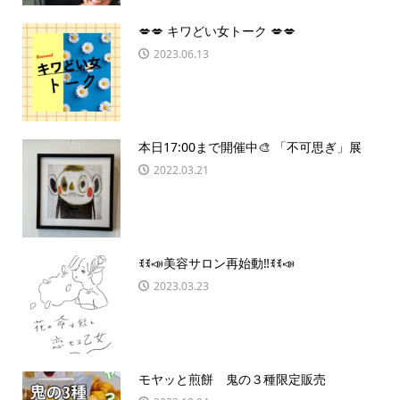
💋💋 キワどい女トーク 💋💋
2023.06.13
本日17:00まで開催中🎨 「不可思ぎ」展
2022.03.21
ꉂꉂ📣美容サロン再始動‼️ꉂꉂ📣
2023.03.23
モヤッと煎餅 鬼の３種限定販売