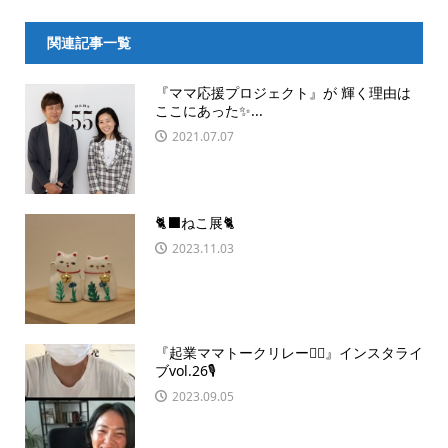
関連記事一覧
『ママ応援プロジェクト』が 輝く理由は
ここにあった✨...
2021.07.07
🐈‍⬛ねこ展🐈
2023.11.03
『起業ママトークリレー🏃‍♀️』インスタライ
ブvol.26🎙
2023.09.05