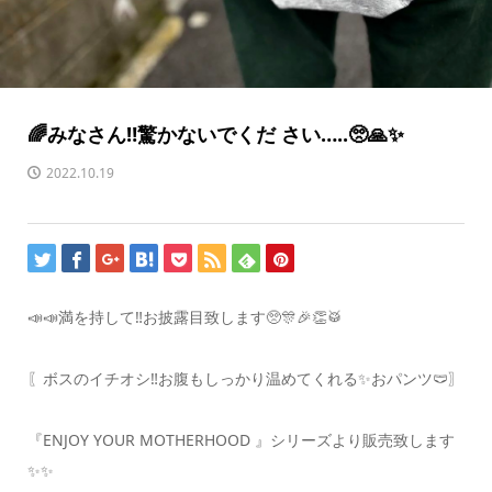
🌈みなさん‼️驚かないでくだ さい…..🥺🙏✨
2022.10.19
📣📣満を持して‼️お披露目致します🥺🎊🎉👏🥁
〖ボスのイチオシ‼️お腹もしっかり温めてくれる✨おパンツ🩲〗
『ENJOY YOUR MOTHERHOOD 』シリーズより販売致します
✨✨