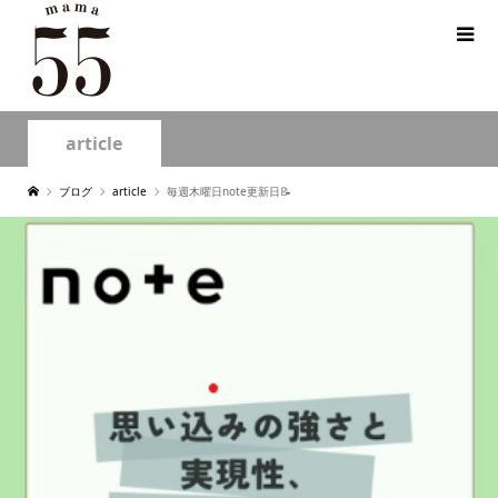
article
ブログ
article
毎週木曜日note更新日📝