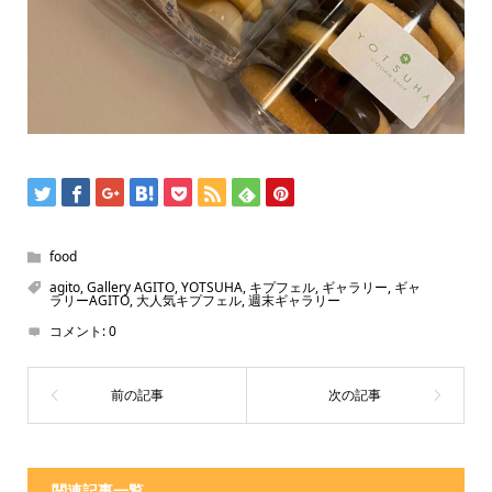
food
agito
,
Gallery AGITO
,
YOTSUHA
,
キプフェル
,
ギャラリー
,
ギャ
ラリーAGITO
,
大人気キプフェル
,
週末ギャラリー
コメント:
0
関連記事一覧