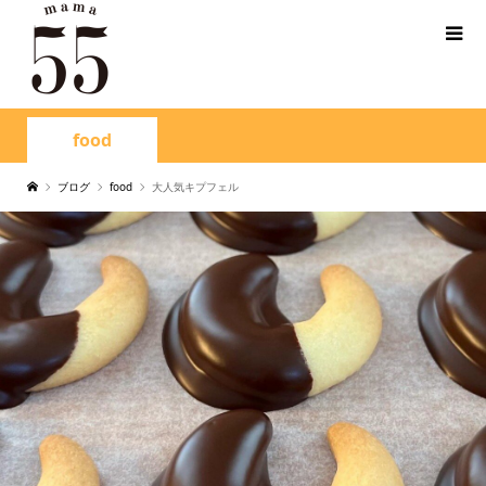
food
ブログ
food
大人気キプフェル