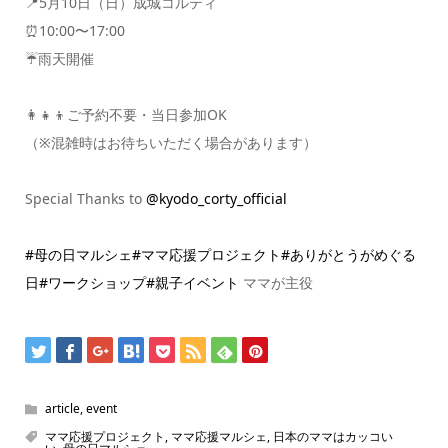
📍5月10日（日）成城コルティ
⏰10:00〜17:00
☔雨天開催
👩‍👧‍👦ご予約不要・当日参加OK
（※混雑時はお待ちいただく場合があります）
Special Thanks to
@kyodo_corty_official
#母の日マルシェ
#ママ応援プロジェクト
#ありがとうがめぐる
日
#ワークショップ
#親子イベント
ママが主役
article
,
event
ママ応援プロジェクト
,
ママ応援マルシェ
,
日本のママはカッコい