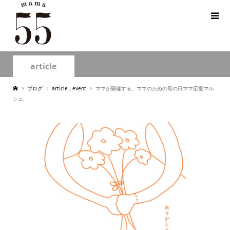
article
ブログ
article
,
event
ママが開催する、ママのための母の日ママ応援マル
シェ.