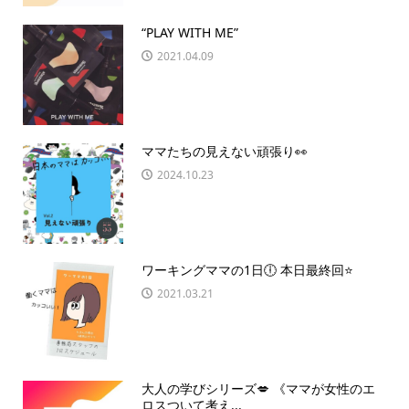
“PLAY WITH ME”
2021.04.09
ママたちの見えない頑張り👀
2024.10.23
ワーキングママの1日🕕 本日最終回⭐️
2021.03.21
大人の学びシリーズ💋 《ママが女性のエ
ロスついて考え...