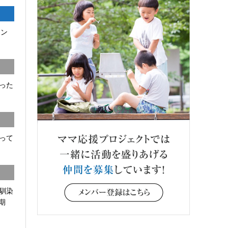
コン
った
って
馴染
期