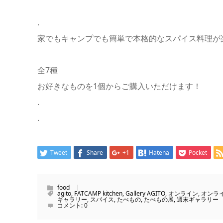
.
家でもキャンプでも簡単で本格的なスパイス料理が楽
全7種
お好きなものを1個からご購入いただけます！
.
.
Tweet
Share
+1
Hatena
Pocket
food
agito
,
FATCAMP kitchen
,
Gallery AGITO
,
オンライン
,
オンラ
ギャラリー
,
スパイス
,
たべもの
,
たべもの展
,
週末ギャラリー
コメント:
0