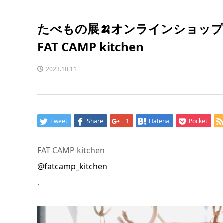
たべもの展🍌オンラインショップ
FAT CAMP kitchen
2023.10.11
Tweet
Share
+1
Hatena
Pocket
FAT CAMP kitchen
@fatcamp_kitchen
.