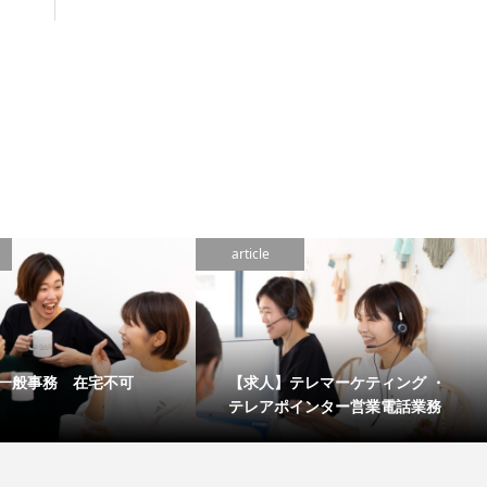
article
一般事務 在宅不可
【求人】テレマーケティング ・
テレアポインター営業電話業務