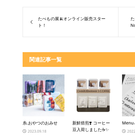
たべもの展🍌オンライン販売スター
た
ト！
N
関連記事一覧
糸.おやつのおみせ
新鮮焙煎❣️ コーヒー
Menu
豆入荷しました☕️✨
2023.09.18
2022