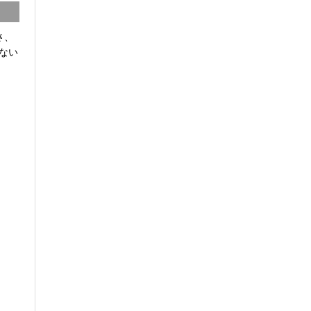
さ、
ない