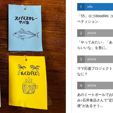
1
info
「55」ロゴdoodles 
ペティション
2
article
「やってみたい」「あ
らいいな」を形に。
3
article
ママ応援プロジェクト
なに？
4
article
あのミートボールでお
み♪石井食品さんで"定
便"があるそう...