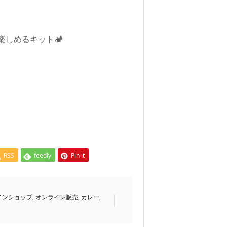
しめるキット🏕️
RSS
feedly
Pin it
インショップ
,
オンライン販売
,
カレー
,