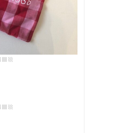
▤ ▥ ▧
▤ ▥ ▧