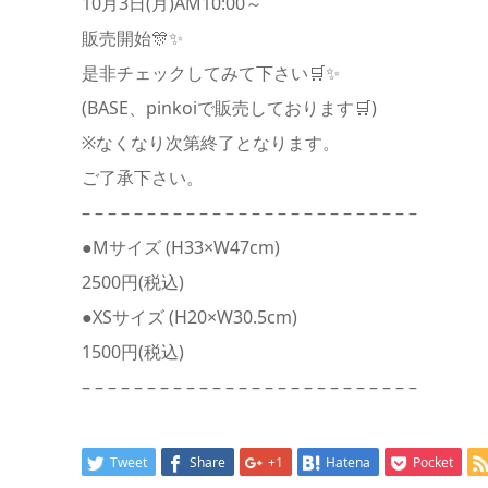
10月3日(月)AM10:00～
販売開始🎊✨
是非チェックしてみて下さい🛒✨
(BASE、pinkoiで販売しております🛒)
※なくなり次第終了となります。
ご了承下さい。
– – – – – – – – – – – – – – – – – – – – – – – – – –
●Mサイズ (H33×W47cm)
2500円(税込)
●XSサイズ (H20×W30.5cm)
1500円(税込)
– – – – – – – – – – – – – – – – – – – – – – – – – –
Tweet
Share
+1
Hatena
Pocket