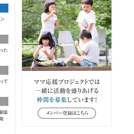
コン
った
って
馴染
期