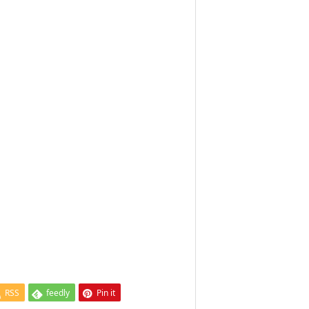
RSS
feedly
Pin it