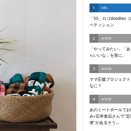
1
info
「55」ロゴdoodles 
ペティション
2
article
「やってみたい」「あ
らいいな」を形に。
3
article
ママ応援プロジェクト
なに？
4
article
あのミートボールでお
み♪石井食品さんで"定
便"があるそう...