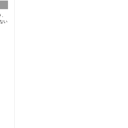
さ、
ない