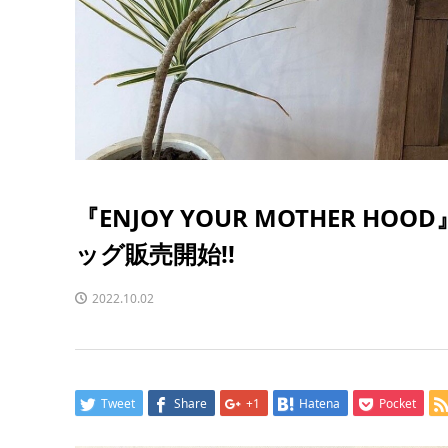
『ENJOY YOUR MOTHER H
ッグ販売開始!!
2022.10.02
Tweet
Share
+1
Hatena
Pocket