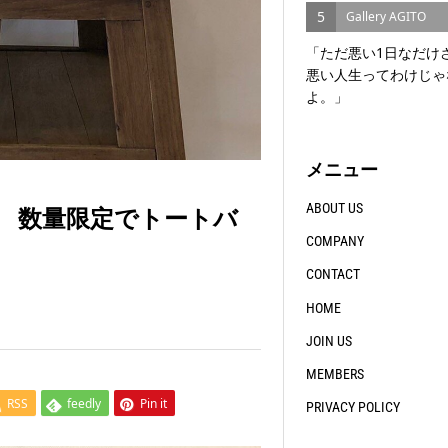
5
Gallery AGITO
「ただ悪い1日なだけ
悪い人生ってわけじゃ
よ。」
メニュー
ABOUT US
OOD』 数量限定でトートバ
COMPANY
CONTACT
HOME
JOIN US
MEMBERS
RSS
feedly
Pin it
PRIVACY POLICY