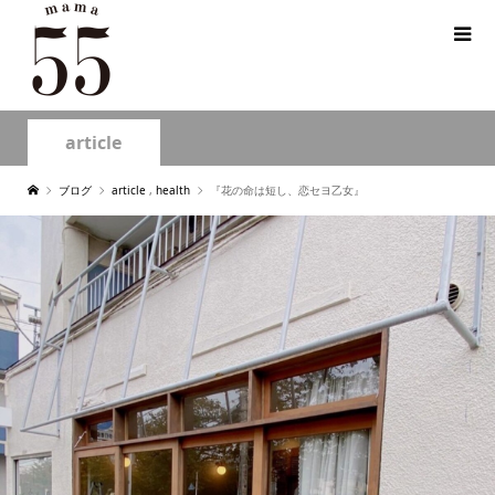
article
ブログ
article
,
health
『花の命は短し、恋セヨ乙女』