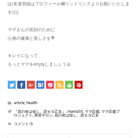
(お友達登録はプロフィール欄リットリンクよりお願いいたしま
す🙇‍♀️)
ママさんの笑顔のために
心身の健康と美しさを💐
キレイになって、
もっとママをenjoyしましょう🤝
article
,
health
『花の命は短し、恋セヨ乙女』
,
mama55
,
ママ応援
,
ママ応援プ
ロジェクト
,
美容サロン
,
花の命は短し、恋セヨ乙女
コメント:
0