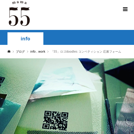
info
ブログ
info
,
work
「55」ロゴdoodles コンペティション 応募フォーム