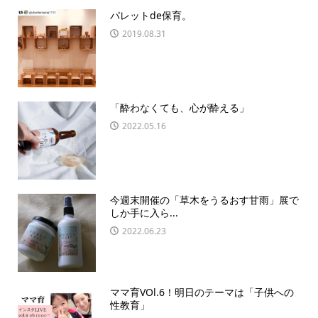
パレットde保育。
2019.08.31
「酔わなくても、心が酔える」
2022.05.16
今週末開催の「草木をうるおす甘雨」展で
しか手に入ら...
2022.06.23
ママ育VOl.6！明日のテーマは「子供への
性教育」