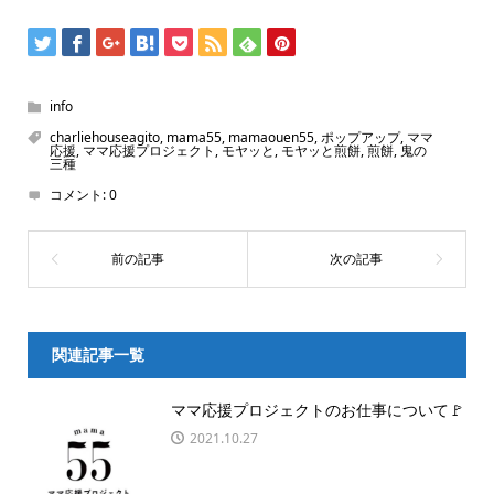
info
charliehouseagito
,
mama55
,
mamaouen55
,
ポップアップ
,
ママ
応援
,
ママ応援プロジェクト
,
モヤッと
,
モヤッと煎餅
,
煎餅
,
鬼の
三種
コメント:
0
関連記事一覧
ママ応援プロジェクトのお仕事について🚩
2021.10.27