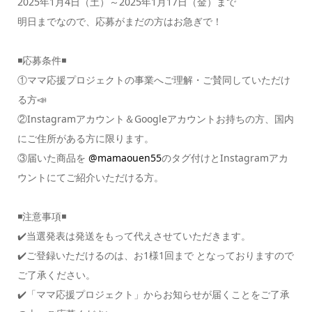
2025年1月4日（土）～2025年1月17日（金）まで
明日までなので、応募がまだの方はお急ぎで！
◾️応募条件◾️
①ママ応援プロジェクトの事業へご理解・ご賛同していただけ
る方📣
②Instagramアカウント＆Googleアカウントお持ちの方、国内
にご住所がある方に限ります。
③届いた商品を
@mamaouen55
のタグ付けとInstagramアカ
ウントにてご紹介いただける方。
◾️注意事項◾️
✔️当選発表は発送をもって代えさせていただきます。
✔️ご登録いただけるのは、お1様1回まで となっておりますので
ご了承ください。
✔️「ママ応援プロジェクト」からお知らせが届くことをご了承