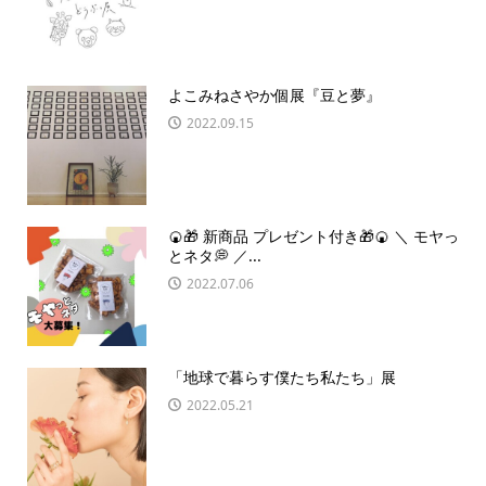
よこみねさやか個展『豆と夢』
2022.09.15
🍘🎁 新商品 プレゼント付き🎁🍘 ＼ モヤっ
とネタ💭 ／...
2022.07.06
「地球で暮らす僕たち私たち」展
2022.05.21