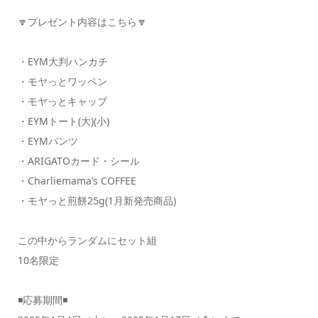
🔽プレゼント内容はこちら🔽
・EYM大判ハンカチ
・モヤっとワッペン
・モヤっとキャップ
・EYMトート(大)(小)
・EYMパンツ
・ARIGATOカード・シール
・Charliemama’s COFFEE
・モヤっと煎餅25g(1月新発売商品)
この中からランダムにセット組
10名限定
◾️応募期間◾️